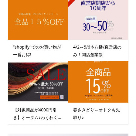
“shopify”でのお買い物が
4/2～5/6本八幡/直営店の
一番お得!
み！開店創業祭
【対象商品が4000円引
春さきどり～オトクも先
き】オータム♪わくわく...
取り♪