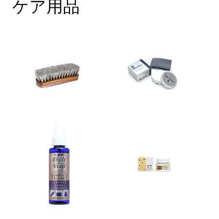
ケア用品
通販サイトへのリンクは
元画面から