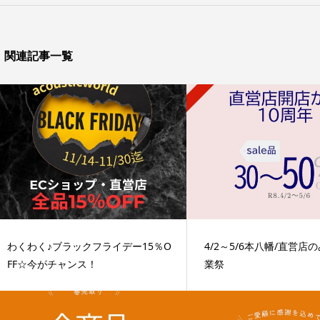
関連記事一覧
わくわく♪ブラックフライデー15％O
4/2～5/6本八幡/直営店
FF☆今がチャンス！
業祭