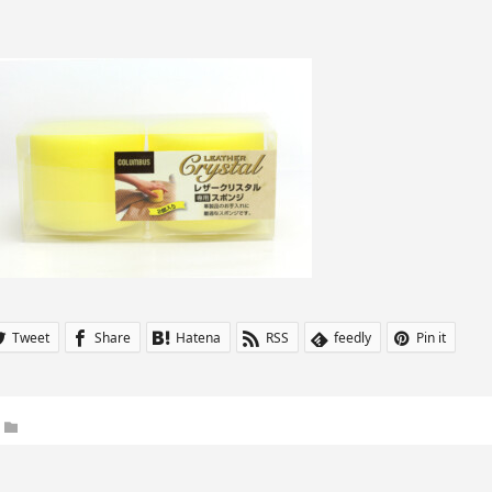
Tweet
Share
Hatena
RSS
feedly
Pin it