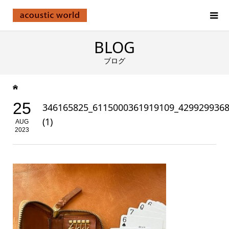
BLOG
ブログ
25
346165825_6115000361919109_429929936
(1)
AUG
2023