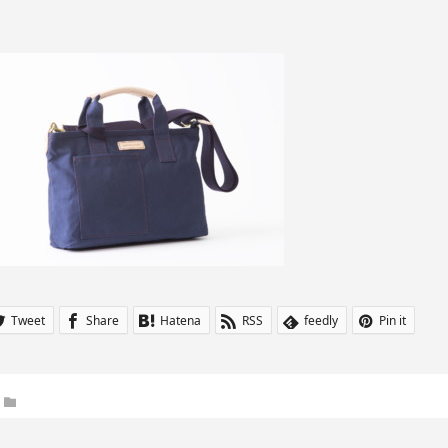
Tweet
Share
Hatena
RSS
feedly
Pin it