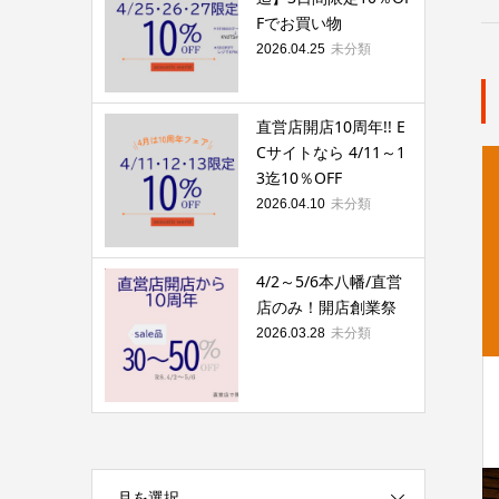
Fでお買い物
未分類
2026.04.25
直営店開店10周年!! E
Cサイトなら 4/11～1
3迄10％OFF
未分類
2026.04.10
4/2～5/6本八幡/直営
店のみ！開店創業祭
未分類
2026.03.28
月を選択