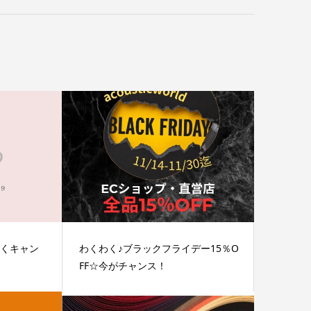
わくキャン
わくわく♪ブラックフライデー15％O
FF☆今がチャンス！