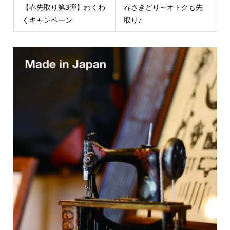
【春先取り第3弾】わくわ
春さきどり～オトクも先
くキャンペーン
取り♪