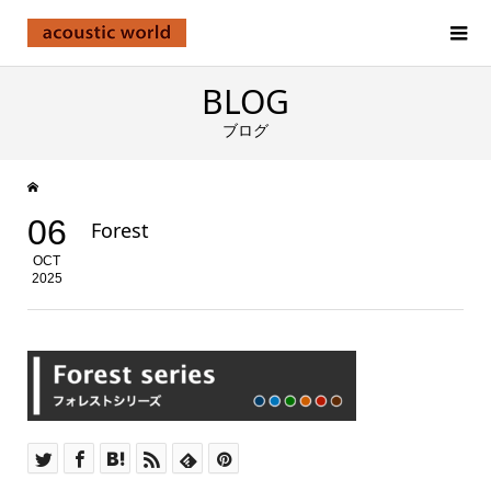
BLOG
ブログ
06
Forest
OCT
2025