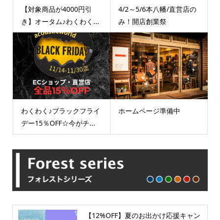
【対象商品が4000円引
4/2～5/6本八幡/直営店の
き】オータム♪わくわく...
み！開店創業祭
わくわく♪ブラックフライ
ホームページ準備中
デー15％OFF☆今がチ...
【12%OFF】夏のお出かけ応援キャン