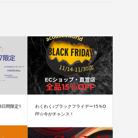
迄】3日間限定1
わくわく♪ブラックフライデー15％O
FF☆今がチャンス！