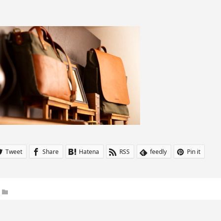
Tweet
Share
Hatena
RSS
feedly
Pin it