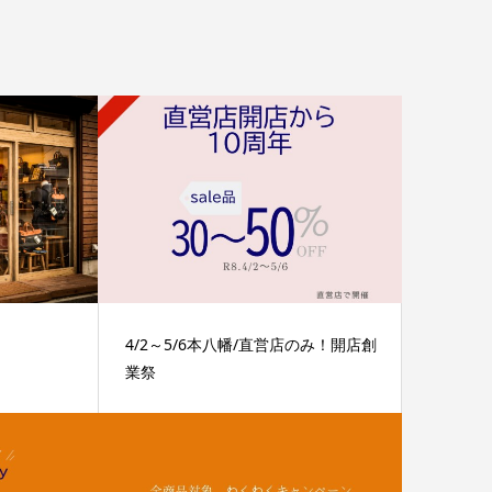
4/2～5/6本八幡/直営店のみ！開店創
業祭