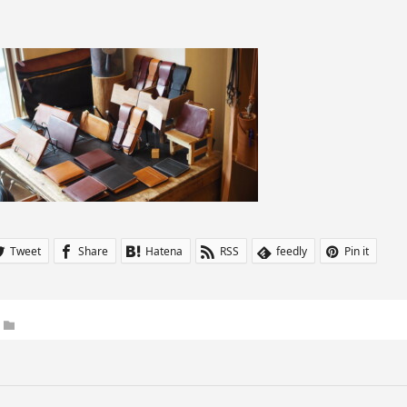
Tweet
Share
Hatena
RSS
feedly
Pin it